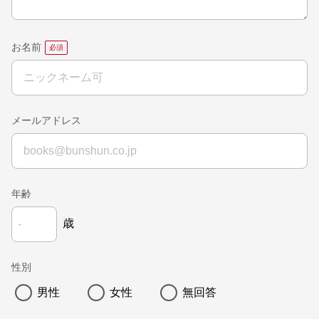
お名前
メールアドレス
年齢
歳
性別
男性
女性
無回答