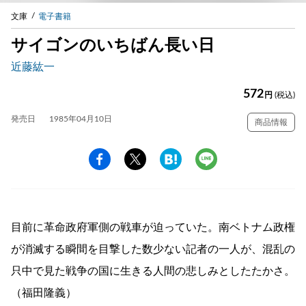
文庫
電子書籍
サイゴンのいちばん長い日
近藤紘一
572
円
(税込)
発売日
1985年04月10日
商品情報
目前に革命政府軍側の戦車が迫っていた。南ベトナム政権
が消滅する瞬間を目撃した数少ない記者の一人が、混乱の
只中で見た戦争の国に生きる人間の悲しみとしたたかさ。
（福田隆義）