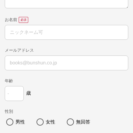
お名前
メールアドレス
年齢
歳
性別
男性
女性
無回答