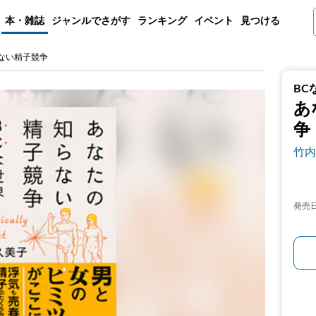
本・雑誌
ジャンルでさがす
ランキング
イベント
見つける
らない精子競争
BC
あ
争
竹内
発売