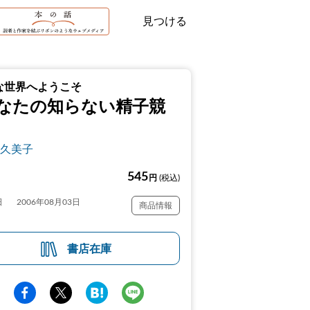
見つける
な世界へようこそ
なたの知らない精子競
久美子
545
円
(税込)
日
2006年08月03日
商品情報
書店在庫