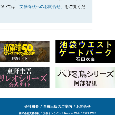
ついては
「文藝春秋へのお問合せ」
をご覧くだ
会社概要
自費出版のご案内
お問合せ
株式会社文藝春秋
文春オンライン
Number Web
CREA WEB