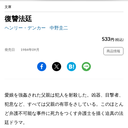
文庫
復讐法廷
ヘンリー・デンカー
中野圭二
533
円
(税込)
発売日
1984年09月
商品情報
愛娘を強姦された父親は犯人を射殺した。凶器、目撃者、
犯意など、すべては父親の有罪をさしている。このほとん
ど弁護不可能な事件に死力をつくす弁護士を描く迫真の法
廷ドラマ。