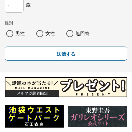
歳
性別
男性
女性
無回答
送信する