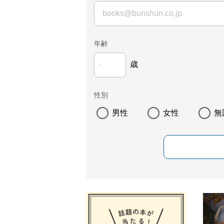
年齢
歳
性別
男性
女性
無