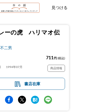
見つける
レーの虎 ハリマオ伝
不二男
711
円
(税込)
日
1994年07月
商品情報
書店在庫