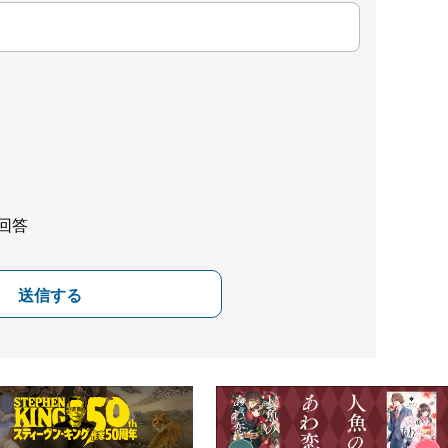
回答
送信する