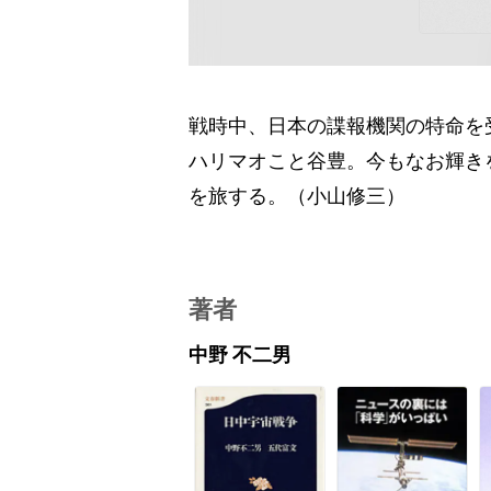
戦時中、日本の諜報機関の特命を
ハリマオこと谷豊。今もなお輝き
を旅する。（小山修三）
著者
中野 不二男