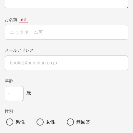
お名前
メールアドレス
年齢
歳
性別
男性
女性
無回答