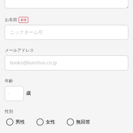
お名前
メールアドレス
年齢
歳
性別
男性
女性
無回答