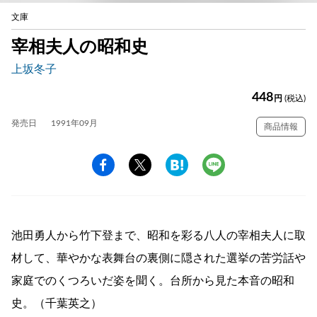
文庫
宰相夫人の昭和史
上坂冬子
448
円
(税込)
発売日
1991年09月
商品情報
池田勇人から竹下登まで、昭和を彩る八人の宰相夫人に取
材して、華やかな表舞台の裏側に隠された選挙の苦労話や
家庭でのくつろいだ姿を聞く。台所から見た本音の昭和
史。（千葉英之）