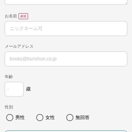
お名前
メールアドレス
年齢
歳
性別
男性
女性
無回答