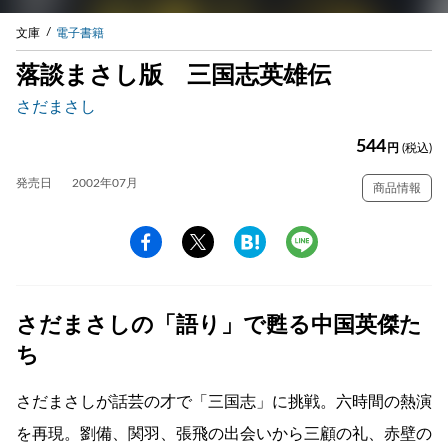
文庫
電子書籍
落談まさし版 三国志英雄伝
さだまさし
544
円
(税込)
発売日
2002年07月
商品情報
さだまさしの「語り」で甦る中国英傑た
ち
さだまさしが話芸の才で「三国志」に挑戦。六時間の熱演
を再現。劉備、関羽、張飛の出会いから三顧の礼、赤壁の