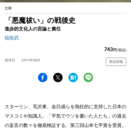
文庫
「悪魔祓い」の戦後史
進歩的文化人の言論と責任
稲垣武
743
円
(税込)
発売日
1997年08月
商品情報
スターリン、毛沢東、金日成らを熱狂的に支持した日本の
マスコミや知識人。「平気でウソを書いた人たち」の過去
の妄言の数々を徹底検証する。第三回山本七平賞を受賞。