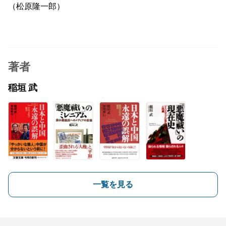
（松原隆一郎）
著者
稲垣 武
一覧を見る