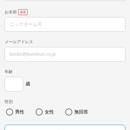
お名前
メールアドレス
年齢
歳
性別
男性
女性
無回答