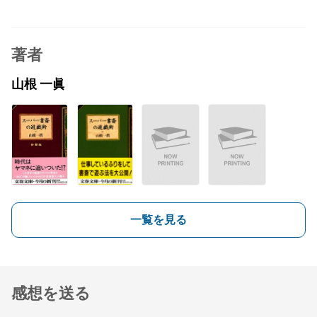
著者
山根 一眞
一覧を見る
感想を送る