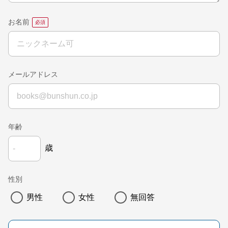
お名前
メールアドレス
年齢
歳
性別
男性
女性
無回答