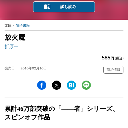
試し読み
文庫
電子書籍
放火魔
折原一
586
円
(税込)
発売日
2010年02月10日
商品情報
累計46万部突破の「——者」シリーズ、
スピンオフ作品