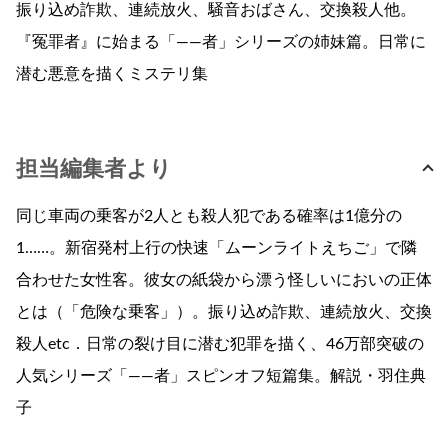
振り込め詐欺、連続放火、騒音おばさん、交換殺人他。
『冤罪者』に始まる「——者」シリーズの姉妹篇。日常に
潜む悪意を描くミステリ集
担当編集者より
同じ車両の乗客が2人とも殺人犯である確率は1億分の
1……。新宿発村上行の快速「ムーンライトえちご」で隣
合わせた女性客。彼女の紙袋から漂う怪しいにおいの正体
とは（「危険な乗客」）。振り込め詐欺、連続放火、交換
殺人etc．日常の裂け目に潜む犯罪を描く、46万部突破の
人気シリーズ「——者」スピンオフ短篇集。解説・羽住典
子