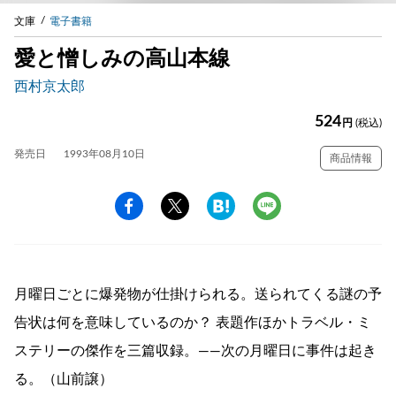
文庫
電子書籍
愛と憎しみの高山本線
西村京太郎
524
円
(税込)
発売日
1993年08月10日
商品情報
月曜日ごとに爆発物が仕掛けられる。送られてくる謎の予
告状は何を意味しているのか？ 表題作ほかトラベル・ミ
ステリーの傑作を三篇収録。——次の月曜日に事件は起き
る。（山前譲）