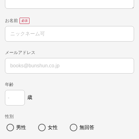
お名前
メールアドレス
年齢
歳
性別
男性
女性
無回答