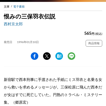
文庫
電子書籍
恨みの三保羽衣伝説
西村京太郎
565
円
(税込)
発売日
1996年01月10日
商品情報
新宿駅で西本刑事に手渡された手紙にミス羽衣と名乗る女
から救いを求めるメッセージが。三保松原に飛んだ西本だ
が女はすでに死亡していた。円熟のトラベル・ミステリー
集。（郷原宏）