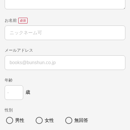
お名前
メールアドレス
年齢
歳
性別
男性
女性
無回答