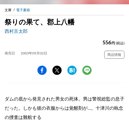
文庫
電子書籍
祭りの果て、郡上八幡
西村京太郎
556
円
(税込)
発売日
2003年09月02日
商品情報
ダムの底から発見された男女の死体。男は警視総監の息子
だった。しかも彼の衣服からは覚醒剤が…。十津川の執念
の捜査は難航する