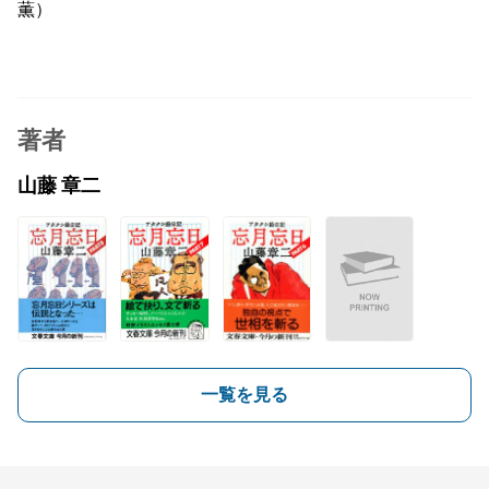
薫）
著者
山藤 章二
一覧を見る