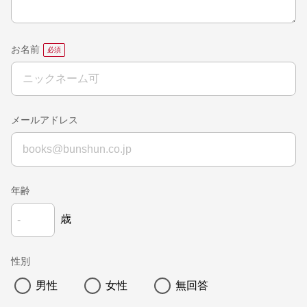
お名前
メールアドレス
年齢
歳
性別
男性
女性
無回答