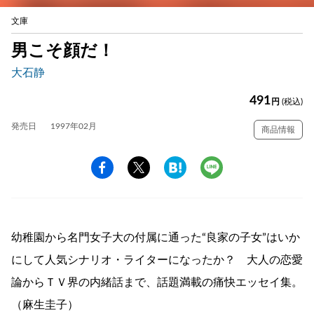
文庫
男こそ顔だ！
大石静
491
円
(税込)
発売日
1997年02月
商品情報
幼稚園から名門女子大の付属に通った“良家の子女”はいか
にして人気シナリオ・ライターになったか？ 大人の恋愛
論からＴＶ界の内緒話まで、話題満載の痛快エッセイ集。
（麻生圭子）