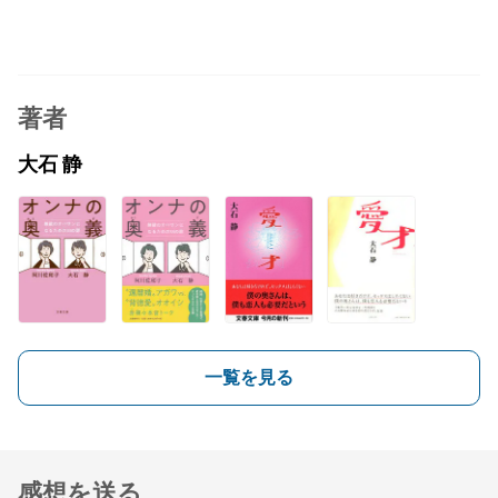
著者
大石 静
一覧を見る
感想を送る