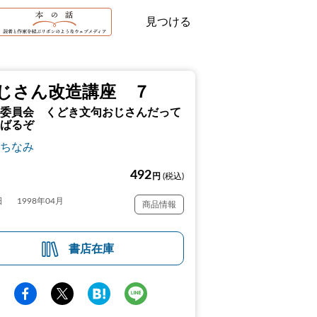
見つける
じさん改造講座 ７
委員会 くどき文句おじさんだって
ばるぞ
ちなみ
492
円
(税込)
日
1998年04月
商品情報
書店在庫