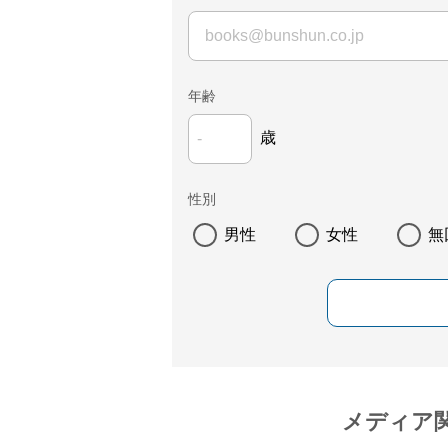
年齢
歳
性別
男性
女性
無
メディア