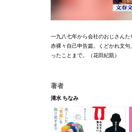
一九八七年から会社のおじさんた
赤裸々自己申告篇。くどかれ文句
ったことまで。（花田紀凱）
著者
清水 ちなみ