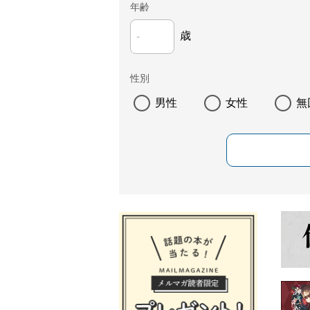
年齢
歳
性別
男性
女性
無