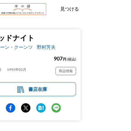
見つける
ッドナイト
ーン・クーンツ
野村芳夫
907
円
(税込)
日
1991年01月
商品情報
書店在庫