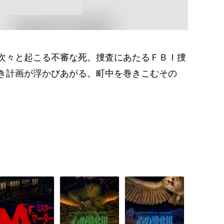
次々と起こる不審な死。捜査にあたるＦＢＩ捜
き計画が浮かびあがる。町中を巻きこむその