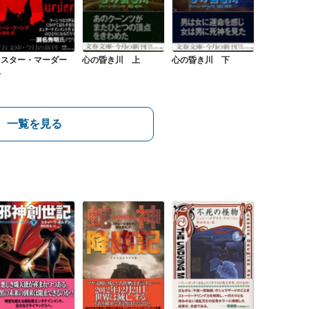
心の昏き川 上
ミスター・マーダー
心の昏き川 下
上
一覧を見る