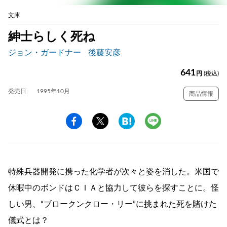
文庫
紳士らしく死ね
ジョン・ガードナー
後藤安彦
641
円
(税込)
発売日
1995年10月
商品情報
特殊兵器開発に携った化学者が次々と姿を消した。米国で
休暇中のボンドはＣＩＡと協力して彼らを探すことに。怪
しい男、“ブロークンクロー・リー”に挑まれた死を賭けた
儀式とは？