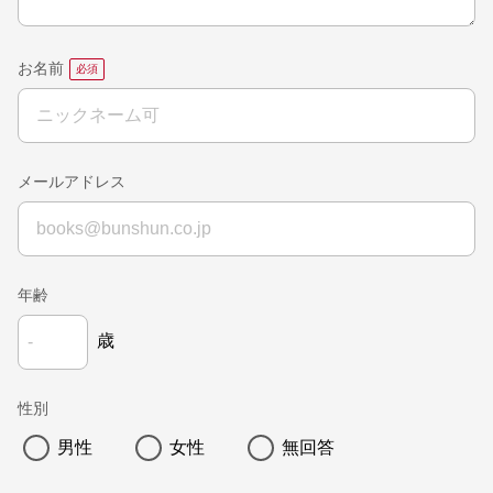
お名前
メールアドレス
年齢
歳
性別
男性
女性
無回答