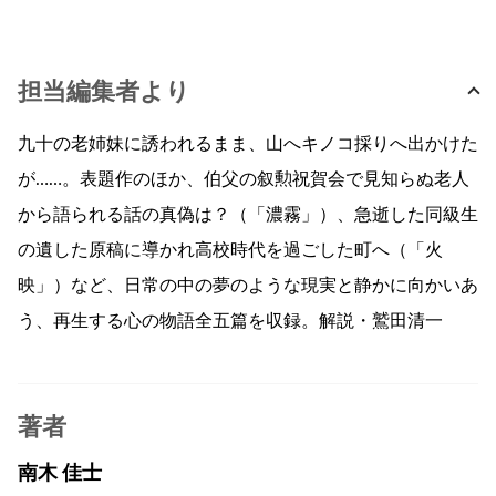
担当編集者より
九十の老姉妹に誘われるまま、山へキノコ採りへ出かけた
が……。表題作のほか、伯父の叙勲祝賀会で見知らぬ老人
から語られる話の真偽は？（「濃霧」）、急逝した同級生
の遺した原稿に導かれ高校時代を過ごした町へ（「火
映」）など、日常の中の夢のような現実と静かに向かいあ
う、再生する心の物語全五篇を収録。解説・鷲田清一
著者
南木 佳士