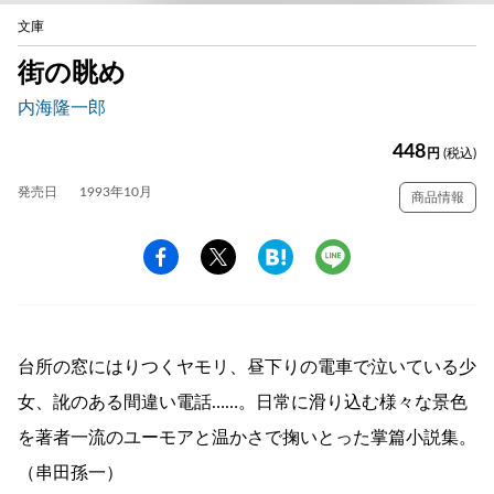
文庫
街の眺め
内海隆一郎
448
円
(税込)
発売日
1993年10月
商品情報
台所の窓にはりつくヤモリ、昼下りの電車で泣いている少
女、訛のある間違い電話……。日常に滑り込む様々な景色
を著者一流のユーモアと温かさで掬いとった掌篇小説集。
（串田孫一）