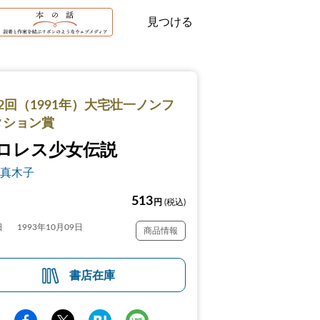
見つける
2回（1991年）大宅壮一ノンフ
クション賞
ロレス少女伝説
真木子
513
円
(税込)
日
1993年10月09日
商品情報
書店在庫