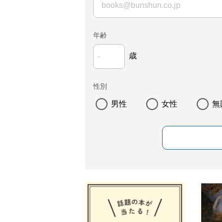
年齢
歳
性別
男性
女性
無