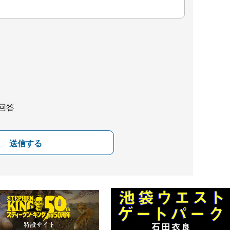
回答
送信する