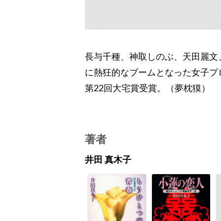
長与千種、神取しのぶ、天田麗文
に熱狂的なブームとなった女子プ
第22回大宅賞受賞。（夢枕獏）
著者
井田 真木子