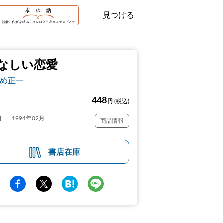
見つける
なしい恋愛
め正一
448
円
(税込)
日
1994年02月
商品情報
書店在庫