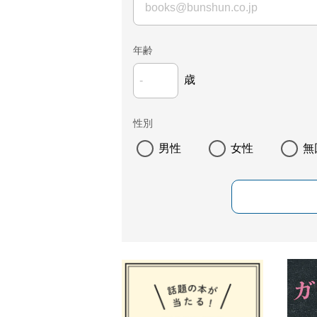
年齢
歳
性別
男性
女性
無