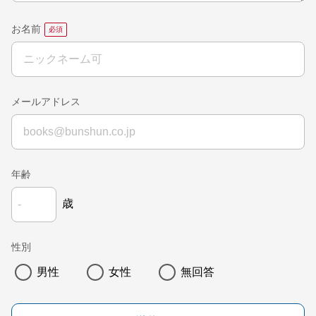
お名前
メールアドレス
年齢
歳
性別
男性
女性
無回答