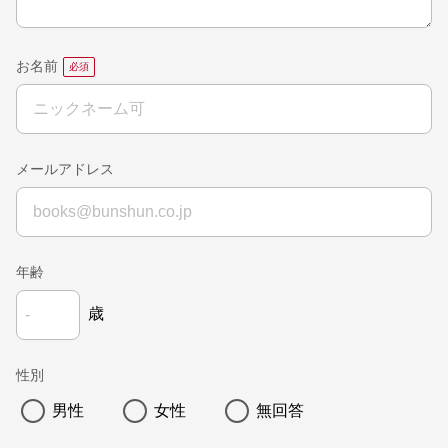
お名前
メールアドレス
年齢
歳
性別
男性
女性
無回答