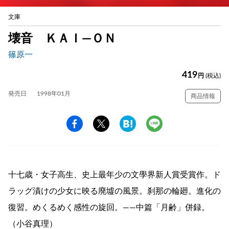
文庫
壊音 ＫＡＩ―ＯＮ
篠原一
419
円
(税込)
発売日
1998年01月
商品情報
十七歳・女子高生、史上最年少の文學界新人賞受賞作。ド
ラッグ漬けの少女に映る廃墟の風景。刹那の輪廻。進化の
復習。めくるめく感性の旋回。――中篇「月齢」併録。
（小谷真理）