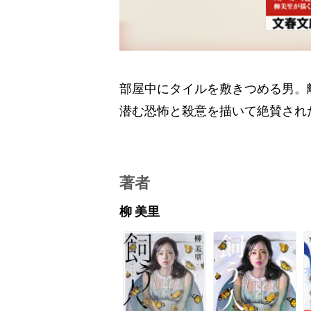
部屋中にタイルを敷きつめる男。
潜む恐怖と殺意を描いて絶賛され
著者
柳 美里