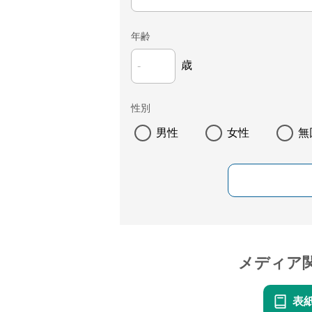
年齢
歳
性別
男性
女性
無
メディア
表