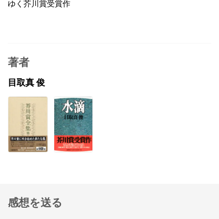
ゆく芥川賞受賞作
著者
目取真 俊
感想を送る