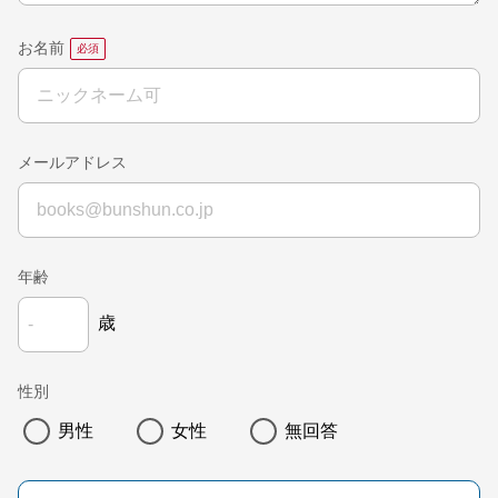
お名前
メールアドレス
年齢
歳
性別
男性
女性
無回答