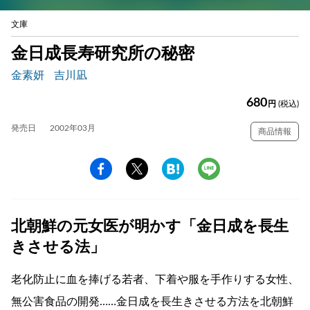
文庫
金日成長寿研究所の秘密
金素妍
吉川凪
680
円
(税込)
発売日
2002年03月
商品情報
北朝鮮の元女医が明かす「金日成を長生
きさせる法」
老化防止に血を捧げる若者、下着や服を手作りする女性、
無公害食品の開発……金日成を長生きさせる方法を北朝鮮