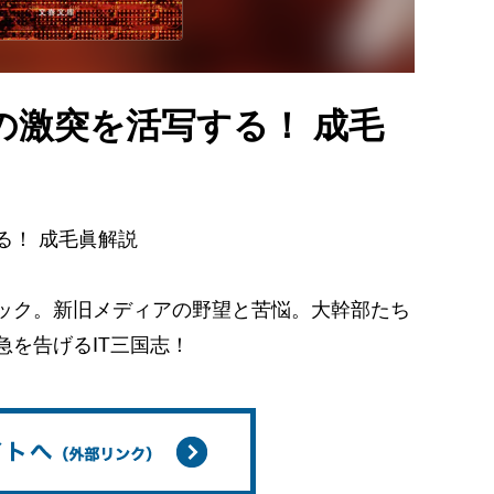
の激突を活写する！ 成毛
る！ 成毛眞解説
ック。新旧メディアの野望と苦悩。大幹部たち
を告げるIT三国志！