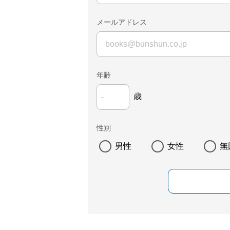
メールアドレス
年齢
歳
性別
男性
女性
無