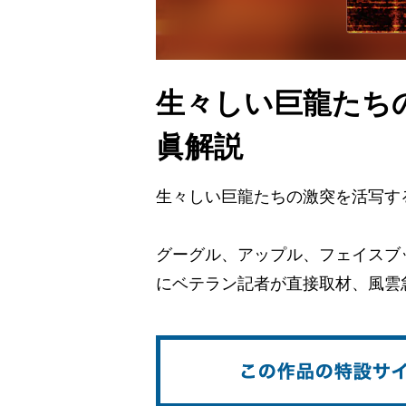
生々しい巨龍たち
眞解説
生々しい巨龍たちの激突を活写す
グーグル、アップル、フェイスブ
にベテラン記者が直接取材、風雲急