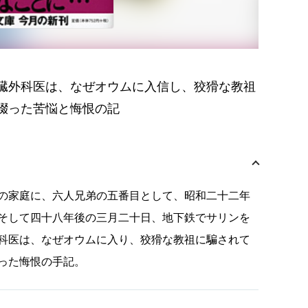
臓外科医は、なぜオウムに入信し、狡猾な教祖
綴った苦悩と悔恨の記
の家庭に、六人兄弟の五番目として、昭和二十二年
そして四十八年後の三月二十日、地下鉄でサリンを
科医は、なぜオウムに入り、狡猾な教祖に騙されて
った悔恨の手記。