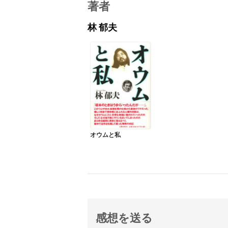
著者
林 郁夫
オウムと私
感想を送る