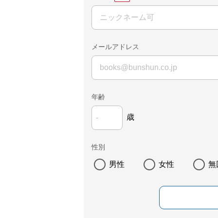
メールアドレス
年齢
歳
性別
男性
女性
無