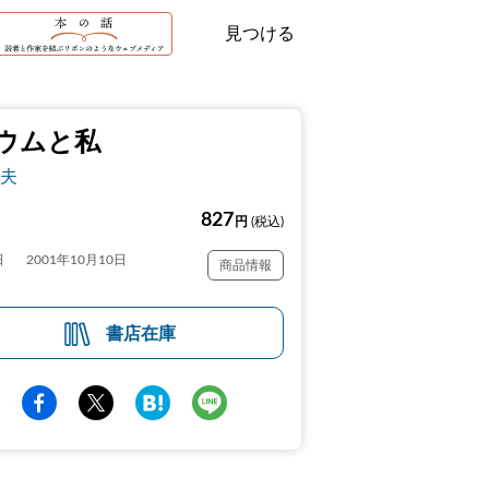
見つける
ウムと私
夫
827
円
(税込)
日
2001年10月10日
商品情報
書店在庫