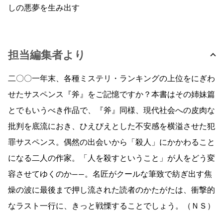
しの悪夢を生み出す
担当編集者より
二〇〇一年末、各種ミステリ・ランキングの上位をにぎわ
せたサスペンス『斧』をご記憶ですか？本書はその姉妹篇
とでもいうべき作品で、『斧』同様、現代社会への皮肉な
批判を底流におき、ひえびえとした不安感を横溢させた犯
罪サスペンス。偶然の出会いから「殺人」にかかわること
になる二人の作家。「人を殺すということ」が人をどう変
容させてゆくのか――。名匠がクールな筆致で紡ぎ出す焦
燥の波に最後まで押し流された読者のかたがたは、衝撃的
なラスト一行に、きっと戦慄することでしょう。（ＮＳ）