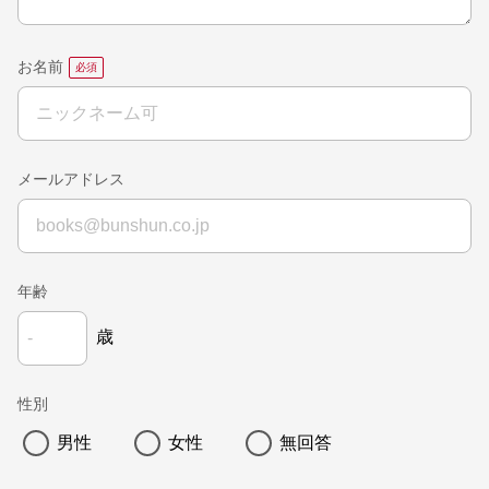
お名前
メールアドレス
年齢
歳
性別
男性
女性
無回答