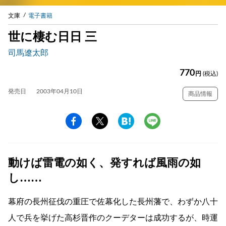
文庫
電子書籍
世に棲む日日 三
司馬遼太郎
770
円
(税込)
発売日
2003年04月10日
商品情報
動けば雷電の如く、発すれば風雨の如
し……
幕府の長州征伐の重圧で佐幕化した長州藩で、わずか八十
人で兵を挙げた高杉晋作のクーデターは成功するが、時運