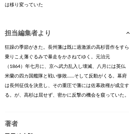
は移り変っていた
担当編集者より
狂躁の季節がきた。長州藩は既に過激派の高杉晋作をすら
乗りこえ藩ぐるみで暴走をかさねてゆく。元治元
（1864）年七月に、京へ武力乱入し壊滅、八月には英仏
米蘭の四カ国艦隊と戦い惨敗……そして反動がくる。幕府
は長州征伐を決意し、その重圧で藩には佐幕政権が成立す
る。が、高杉は屈せず、密かに反撃の機会を窺っていた。
著者