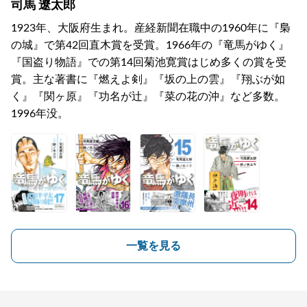
司馬 遼太郎
1923年、大阪府生まれ。産経新聞在職中の1960年に『梟
の城』で第42回直木賞を受賞。1966年の『竜馬がゆく』
『国盗り物語』での第14回菊池寛賞はじめ多くの賞を受
賞。主な著書に『燃えよ剣』『坂の上の雲』『翔ぶが如
く』『関ヶ原』『功名が辻』『菜の花の沖』など多数。
1996年没。
一覧を見る