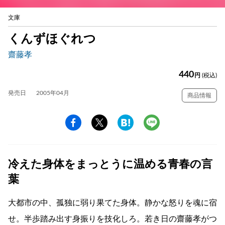
文庫
くんずほぐれつ
齋藤孝
440
円
(税込)
発売日
2005年04月
商品情報
冷えた身体をまっとうに温める青春の言
葉
大都市の中、孤独に弱り果てた身体。静かな怒りを魂に宿
せ。半歩踏み出す身振りを技化しろ。若き日の齋藤孝がつ