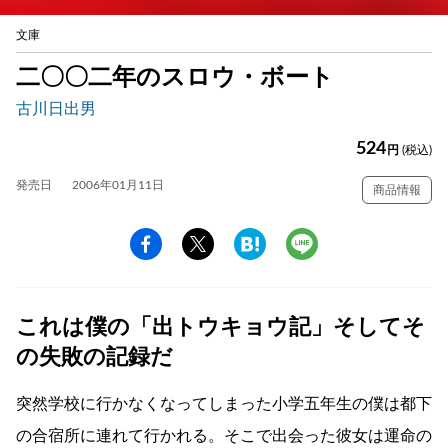
文庫
二〇〇二年のスロウ・ボート
古川日出男
524
円
(税込)
発売日
2006年01月11日
商品情報
これは僕の「出トウキョウ記」そしてそ
の失敗の記録だ
突然学校に行かなくなってしまった小学五年生の僕は都下
の合宿所に連れて行かれる。そこで出会った彼女は運命の