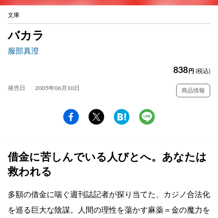
文庫
バカラ
服部真澄
838
円
(税込)
発売日
2005年06月10日
商品情報
借金に苦しんでいる人びとへ。あなたは
救われる
多額の借金に喘ぐ週刊誌記者が探り当てた、カジノ合法化
を巡る巨大な陰謀。人間の理性を蕩かす麻薬＝金の魔力を