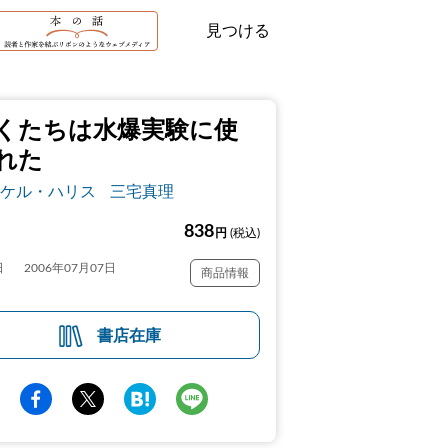
見つける
くたちは水爆実験に使
れた
ケル・ハリス
三宅真理
838
円
(税込)
日
2006年07月07日
商品情報
書店在庫