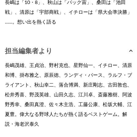
長嶋は「10・8」、秋山は「バック宙」、桑田は「池田
戦」、清原は「宇部商戦」、イチローは「県大会準決勝」
……。想い出を熱く語る
担当編集者より
長嶋茂雄、王貞治、野村克也、星野仙一、イチロー、清原
和博、掛布雅之、原辰徳、ランディ・バース、ラルフ・ブ
ライアント、秋山幸二、落合博満、新庄剛志、古田敦也、
松井秀喜、野茂英雄、山田久志、江川卓、斎藤雅樹、阿波
野秀幸、桑田真澄、佐々木主浩、工藤公康、松坂大輔、江
夏豊。偉大なる野球人たちが熱く語るベストゲーム。解
説・海老沢泰久