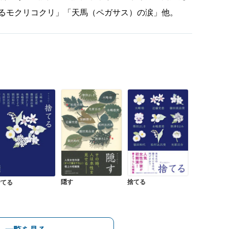
るモクリコクリ」「天馬（ペガサス）の涙」他。
隠す
捨てる
捨てる