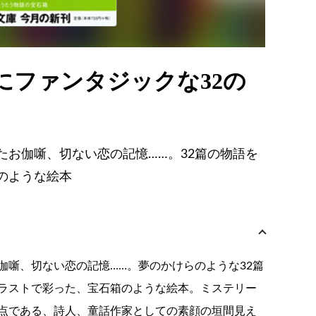
にファンタジックな32の
たお伽噺、切ない恋の記憶……。32篇の物語を
のような絵本
伽噺、切ない恋の記憶……。夢のかけらのような32篇
ラストで彩った、宝石箱のような絵本。ミステリー
点である、詩人、童話作家としての素顔の垣間見え