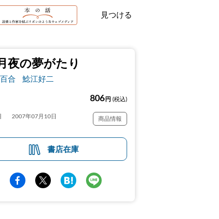
見つける
月夜の夢がたり
百合
鯰江好二
806
円
(税込)
日
2007年07月10日
商品情報
書店在庫