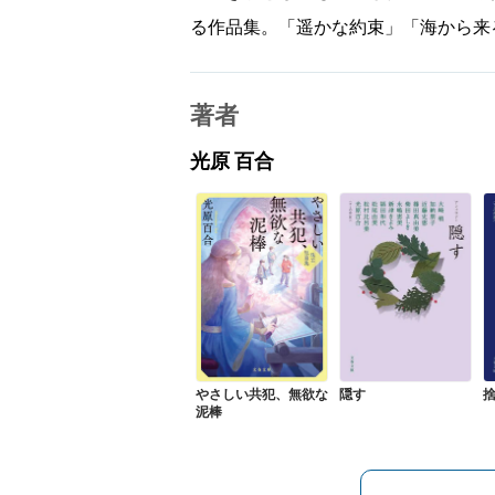
る作品集。「遥かな約束」「海から来
著者
光原 百合
やさしい共犯、無欲な
隠す
泥棒