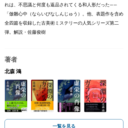
れは、不思議と何度も返品されてくる和人形だった——
「倣雛心中（ならいびなしんじゅう）。他、表題作を含め
全四篇を収録した古美術ミステリーの人気シリーズ第二
弾。解説・佐藤俊樹
著者
北森 鴻
一覧を見る