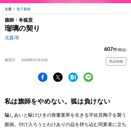
文庫
電子書籍
旗師・冬狐堂
瑠璃の契り
北森鴻
607
円
(税込)
発売日
2008年01月10日
商品情報
私は旗師をやめない。狐は負けない
騙しあいと駆けひきの骨董業界を生きる宇佐見陶子を襲う
眼病。付け入ろうとわけありの品を持ち込む同業者に立ち