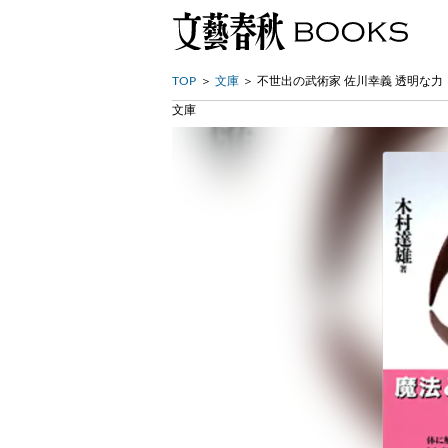
TOP
文庫
不世出の武術家 佐川幸義 透明な力
文庫