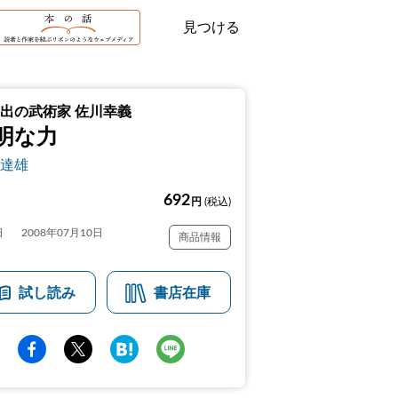
見つける
出の武術家 佐川幸義
明な力
達雄
692
円
(税込)
日
2008年07月10日
商品情報
試し読み
書店在庫