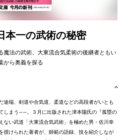
日本一の武術の秘密
る魔法の武術、大東流合気柔術の後継者ともい
葉から奥義を探る
だ途端、剣道や合気道、柔道などの高段者がいとも
てしまう——。３月に出版された津本陽氏の『孤塁の
えない武道「大東流合気武術」を極めた男・佐川幸
を授けられた著者が、師範の語録、技を紹介しなが