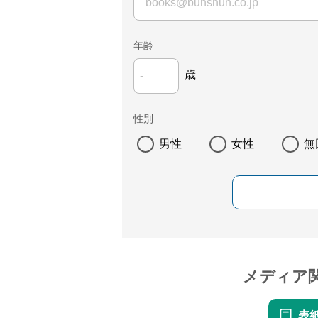
年齢
歳
性別
男性
女性
無
メディア
表