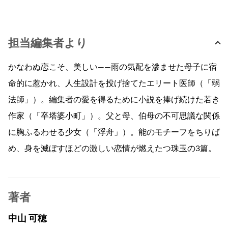
担当編集者より
かなわぬ恋こそ、美しい——雨の気配を滲ませた母子に宿
命的に惹かれ、人生設計を投げ捨てたエリート医師（「弱
法師」）。編集者の愛を得るために小説を捧げ続けた若き
作家（「卒塔婆小町」）。父と母、伯母の不可思議な関係
に胸ふるわせる少女（「浮舟」）。能のモチーフをちりば
め、身を滅ぼすほどの激しい恋情が燃えたつ珠玉の3篇。
著者
中山 可穂