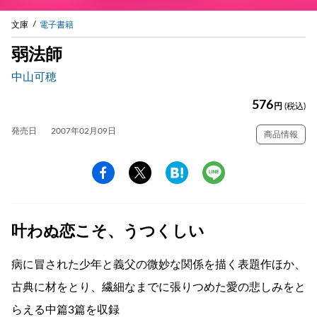
文庫
電子書籍
弱法師
中山可穂
576
円
(税込)
発売日
2007年02月09日
商品情報
叶わぬ恋こそ、うつくしい
病に冒された少年と義父の微妙な関係を描く表題作ほか、
古典に材をとり、繊細なまでに張りつめた愛の悲しみをと
らえる中篇3篇を収録