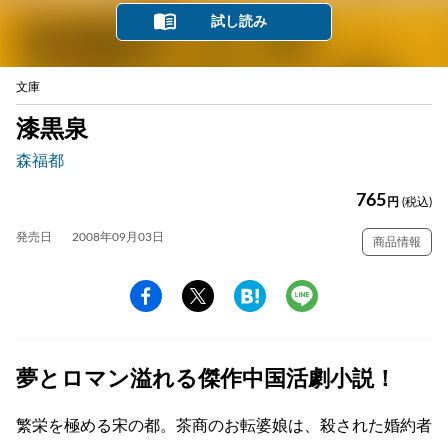
試し読み
文庫
漆黒泉
森福都
765
円
(税込)
発売日
2008年09月03日
商品情報
夢とロマン溢れる傑作中国活劇小説！
繁栄を極める宋の都。茶商のお転婆娘は、殺された婚約者