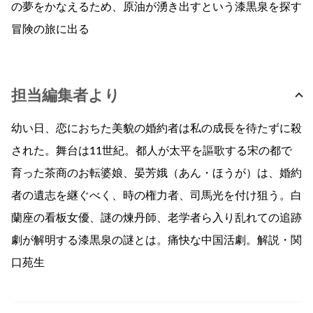
の夢をかなえるため、原油が湧き出すという漆黒泉を探す
冒険の旅に出る
担当編集者より
幼い日、恋におちた美貌の婚約者は私の成長を待たずに殺
された。舞台は11世紀。都人が太平を謳歌する宋の都で
育った茶商のお転婆娘、晏芳娥（あん・ほうが）は、婚約
者の遺志を継ぐべく、時の権力者、司馬光を付け狙う。白
蘭座の看板女優、謎の煉丹師、老学者ら入り乱れての追跡
劇が解明する漆黒泉の謎とは。痛快な中国活劇。解説・関
口苑生