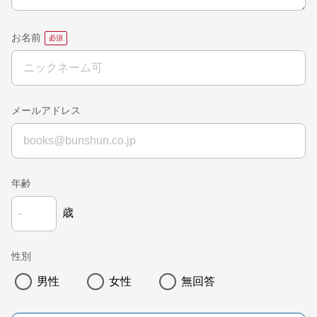
お名前
メールアドレス
年齢
歳
性別
男性
女性
無回答