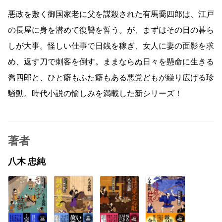
悪政を敷く御国家老に父を謀殺された有馬喬四郎は、江戸
の長屋に身を潜めて復讐を誓う。が、まずはその日の暮ら
しが大事。怪しい仕事で日銭を稼ぎ、女人に妻の面影を求
め、返す刀で刺客を倒す。ままならぬ日々を懸命に生きる
喬四郎と、ひと癖もふた癖もある悪党どもが繰り広げる珍
騒動。時代小説の愉しみを満載した新シリーズ！
著者
八木 忠純