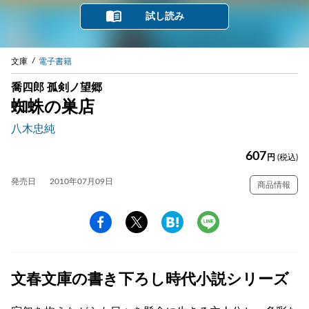
試し読み
文庫
電子書籍
喬四郎 孤剣ノ望郷
蜘蛛の巣店
八木忠純
607
円
(税込)
発売日
2010年07月09日
商品情報
文春文庫の書き下ろし時代小説シリーズ