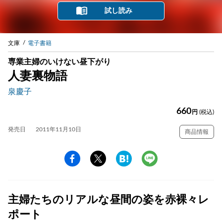
試し読み
文庫
電子書籍
専業主婦のいけない昼下がり
人妻裏物語
泉慶子
660
円
(税込)
発売日
2011年11月10日
商品情報
主婦たちのリアルな昼間の姿を赤裸々レ
ポート