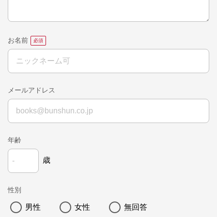
お名前
メールアドレス
年齢
歳
性別
男性
女性
無回答